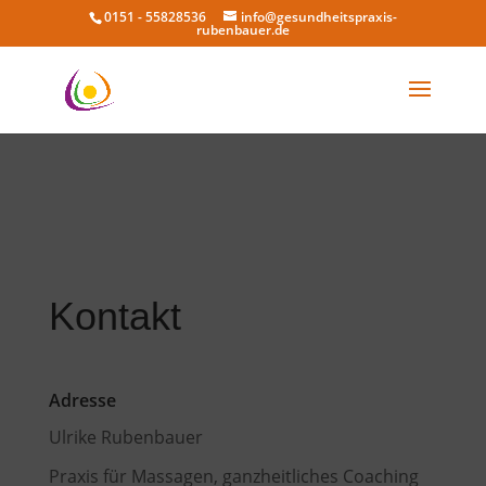
0151 - 55828536
info@gesundheitspraxis-
rubenbauer.de
Kontakt
Adresse
Ulrike Rubenbauer
Praxis für Massagen, ganzheitliches Coaching